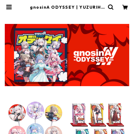
gnosinA ODYSSEY | YUZURIHA
Records OFFICIAL STORE