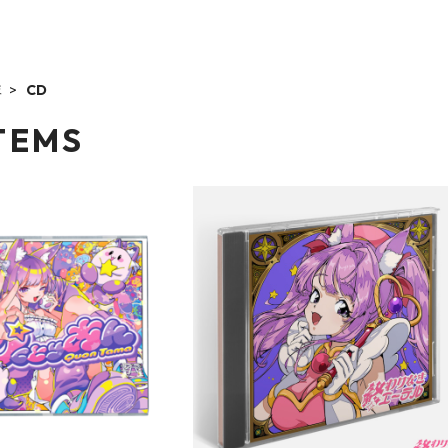
ま
CD
ITEMS