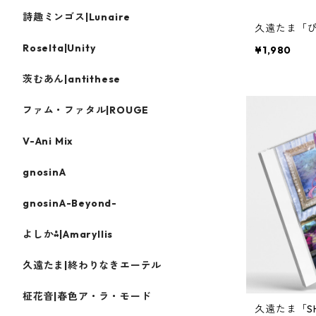
詩趣ミンゴス|Lunaire
久遠たま「ぴ
Roselta|Unity
¥1,980
茨むあん|antithese
ファム・ファタル|ROUGE
V-Ani Mix
gnosinA
gnosinA-Beyond-
よしか⁂|Amaryllis
久遠たま|終わりなきエーテル
柾花音|春色ア・ラ・モード
久遠たま「S