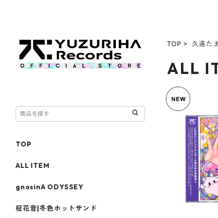
TOP
久遠た
ALL 
TOP
ALL ITEM
gnosinA ODYSSEY
柾花音|冬色ホットサンド