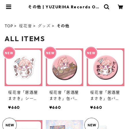
その他 | YUZURIHA Records OFF
ICIAL STORE
TOP
柾花音
グッズ
その他
ALL ITEMS
柾花音「居酒屋
柾花音「居酒屋
柾花音「居酒屋
まさき」シール
まさき」缶バッ
まさき」缶バッ
セット
ジ 2
ジ 1
¥660
¥660
¥660