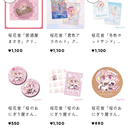
柾花音「居酒屋
柾花音「君色ア
柾花音「冬色ホ
まさき」クリア
ラカルト」クリ
ットサンド」ク
ファイルセット
アファイルセッ
リアファイルセ
¥1,100
¥1,100
¥1,100
ト
ット
柾花音「柾のお
柾花音「柾のお
柾花音「柾のお
にぎり屋さん」
にぎり屋さん」
にぎり屋さん」
2種ランダム缶
クリアファイル
コースター
¥550
¥1,100
¥990
バッジ
（2種）