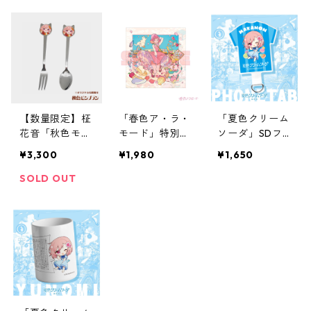
【数量限定】柾
「春色ア・ラ・
「夏色クリーム
花音「秋色モン
モード」特別版
ソーダ」SDフ
ブラン」猫耳ス
ジャケットハン
ォンタブ
¥3,300
¥1,980
¥1,650
プーンorフォー
ドタオル
ク 2本セット
SOLD OUT
(箱付)