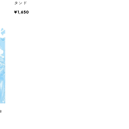
タンド
¥1,650
タ