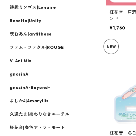
詩趣ミンゴス|Lunaire
柾花音「居
ンド
Roselta|Unity
¥1,760
茨むあん|antithese
ファム・ファタル|ROUGE
V-Ani Mix
gnosinA
gnosinA-Beyond-
よしか⁂|Amaryllis
久遠たま|終わりなきエーテル
柾花音|春色ア・ラ・モード
柾花音「冬