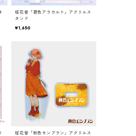
キ
柾花音「君色アラカルト」アクリルス
タンド
¥1,650
リ
柾花音「秋色モンブラン」アクリルス