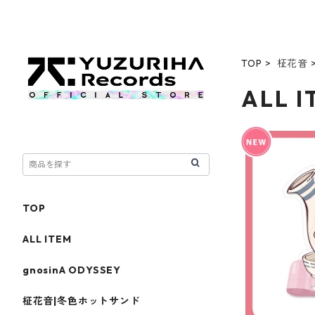
TOP
柾花音
ALL 
TOP
ALL ITEM
gnosinA ODYSSEY
柾花音|冬色ホットサンド