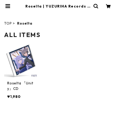
Roselta | YUZURIHA Records O
FFICIAL STORE
TOP
Roselta
ALL ITEMS
Roselta 「Unit
y」CD
¥1,980