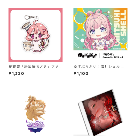
柾花音「居酒屋まさき」アク
ゆずぷらぶい！海月シェル ミ
リルキーホルダー
ュージックカード付き缶バッ
¥1,320
¥1,100
ジ