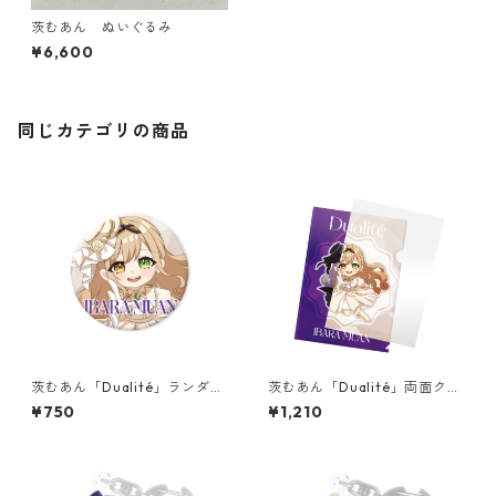
茨むあん ぬいぐるみ
¥6,600
同じカテゴリの商品
茨むあん「Dualité」ランダム
茨むあん「Dualité」両面クリ
缶バッジセット(2個)
アファイルセット
¥750
¥1,210