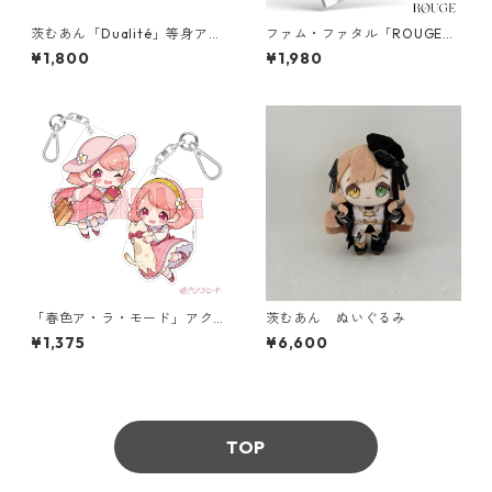
茨むあん「Dualité」等身アク
ファム・ファタル「ROUGE」
リルスタンド
CD
¥1,800
¥1,980
「春色ア・ラ・モード」アク
茨むあん ぬいぐるみ
リルキーホルダー全2種
¥1,375
¥6,600
TOP